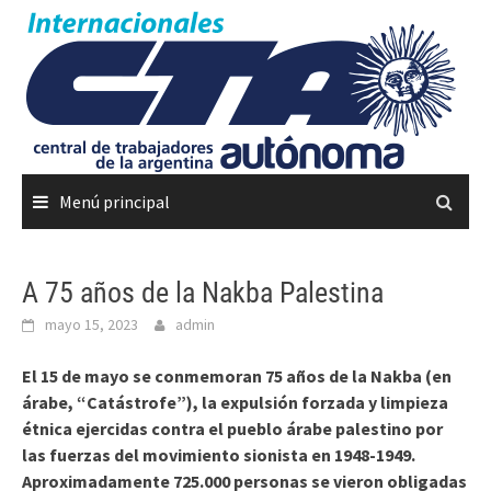
Saltar
al
contenido
Menú principal
A 75 años de la Nakba Palestina
mayo 15, 2023
admin
El 15 de mayo se conmemoran 75 años de la Nakba (en
árabe, “Catástrofe”), la expulsión forzada y limpieza
étnica ejercidas contra el pueblo árabe palestino por
las fuerzas del movimiento sionista en 1948-1949.
Aproximadamente 725.000 personas se vieron obligadas